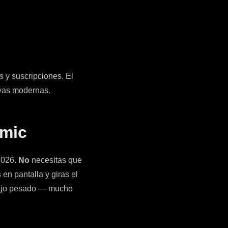
s y suscripciones. El
ivas modernas.
amic
2026.
No
necesitas que
 en pantalla y giras el
rabajo pesado — mucho