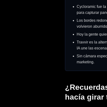
Cycloramic fue la
para capturar pa
Los bordes redon
volvieron aburrido
Hoy la gente quier
Travvir es la alte
IA une las escena
Sin cámara espec
marketing.
¿Recuerdas
hacía girar