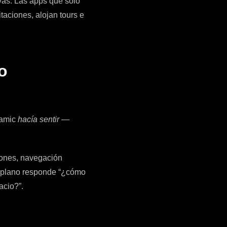
vas. Las apps que solo
aciones, alojan tours e
no
ramic
hacía sentir
—
ciones, navegación
a plano responde “¿cómo
acio?”.