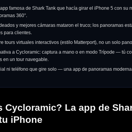
 app famosa de Shark Tank que hacía girar el iPhone 5 con su m
noramas 360°.
deados y mejores cámaras mataron el truco; los panoramas est
s para clientes.
e tours virtuales interactivos (estilo Matterport), no un solo pa
rnativa a Cycloramic: captura a mano o en modo Trípode — tú cont
s en un tour navegable.
ial ni teléfono que gire solo — una app de panoramas moderna
 Cycloramic? La app de Sha
 tu iPhone