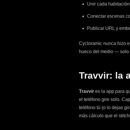
Unir cada habitació
Conectar escenas co
Publicar URL y emb
Cycloramic nunca hizo es
hueco del medio — solo m
Travvir: la
Travvir
es la app para q
el teléfono gire solo. Ca
teléfono tú (o lo dejas g
más cálculo que el stitch