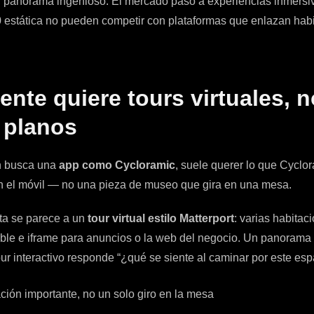
 panorama ingenioso. El mercado pasó a experiencias inmersi
estática no pueden competir con plataformas que enlazan habit
gente quiere tours virtuales, 
 planos
n busca una
app como Cycloramic
, suele querer lo que Cyclo
en el móvil — no una pieza de museo que gira en una mesa.
ta se parece a un
tour virtual estilo Matterport
: varias habita
tible e iframe para anuncios o la web del negocio. Un panoram
our interactivo responde “¿qué se siente al caminar por este esp
ción importante, no un solo giro en la mesa