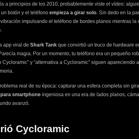
5s a principios de los 2010, probablemente viste el vídeo: algui
 un botón y el teléfono
empieza a girar solo
. Sin dedo en la pa
e vibración impulsando el teléfono de bordes planos mientras l
.
 app viral de
Shark Tank
que convirtió un truco de hardware e
Parecía magia. Por un momento, tu teléfono era un pequeño robo
Cycloramic” y “alternativa a Cycloramic” siguen apareciendo
moria.
roblema real de su época: capturar una esfera completa sin gira
 para smartphone
ingeniosa en una era de lados planos, cámara
mundo avanzó.
rió Cycloramic