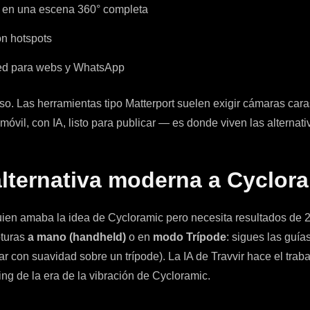
n en una escena 360° completa
n hotspots
ed para webs y WhatsApp
o. Las herramientas tipo Matterport suelen exigir cámaras cara
óvil, con IA, listo para publicar — es donde viven las alternat
 alternativa moderna a Cyclor
uien amaba la idea de Cycloramic pero necesita resultados de 
pturas
a mano (handheld)
o en
modo Trípode
: sigues las guías
irar con suavidad sobre un trípode). La IA de Travvir hace el t
ing de la era de la vibración de Cycloramic.