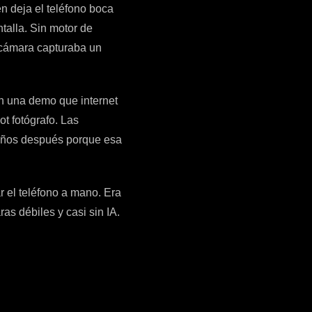
en deja el teléfono boca
ntalla. Sin motor de
a cámara capturaba un
n una demo que internet
t fotógrafo. Las
 años después porque esa
r el teléfono a mano. Era
s débiles y casi sin IA.