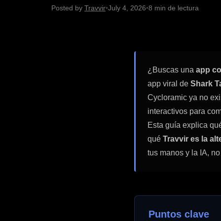
Posted by
Travvir
•
July 4, 2026
•
8 min de lectura
¿Buscas una
app c
app viral de
Shark T
Cycloramic ya no exi
interactivos para com
Esta guía explica qu
qué
Travvir es la a
tus manos y la IA, n
Puntos clave