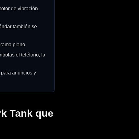
otor de vibración
ándar también se
norama plano.
rolas el teléfono; la
 para anuncios y
rk Tank que